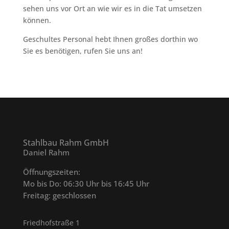
sehen uns vor Ort an wie wir es in die Tat umsetzen
können.
Geschultes Personal hebt Ihnen großes dorthin wo
Sie es benötigen, rufen Sie uns an!
Stahlbau Rahm GmbH
Daniel Rahm
Öffnungszeiten:
Mo bis Do: 06:30 Uhr bis 16:45 Uhr
Freitag: geschlossen
Friedhofstraße 1